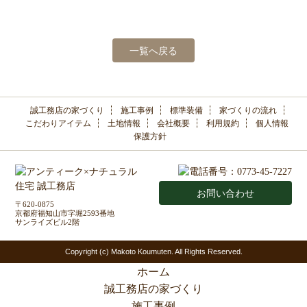
一覧へ戻る
誠工務店の家づくり
施工事例
標準装備
家づくりの流れ
こだわりアイテム
土地情報
会社概要
利用規約
個人情報
保護方針
お問い合わせ
〒620-0875
京都府福知山市字堀2593番地
サンライズビル2階
Copyright (c) Makoto Koumuten. All Rights Reserved.
ホーム
誠工務店の家づくり
施工事例