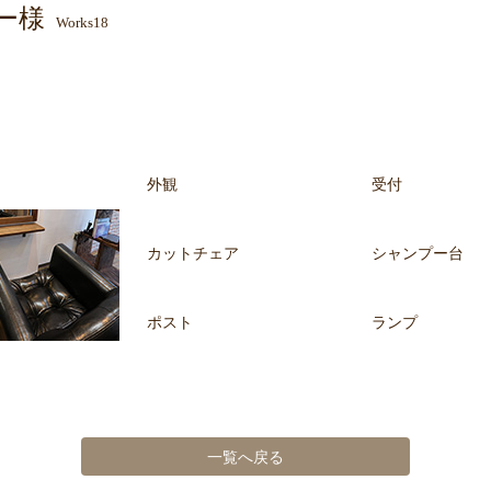
ー様
Works18
外観
受付
カットチェア
シャンプー台
ポスト
ランプ
一覧へ戻る